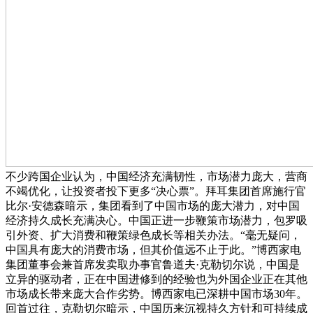
不少跨国企业认为，中国经济充满韧性，市场潜力庞大，营商
不竭优化，让投资者投下更多“决心票”。拜耳集团首席施行官
比尔·安德森暗示，集团看到了中国市场的庞大潜力，对中国
经济持久成长充满决心。中国正进一步鞭策市场潜力，包罗吸
引外资、扩大消费和鞭策绿色成长等相关办法。“毫无疑问，
中国具有庞大的消费市场，但其价值远不止于此。”博西家电
集团董事会兼首席发卖取办事官鲁道夫·克勒切尔说，中国是
立异的驱动者，正在中国进修到的经验也为外国企业正在其他
市场成长带来庞大合作劣势。博西家电已深耕中国市场30年。
回首过往，克勒切尔暗示，中国历来沉视持久方针和可持续成