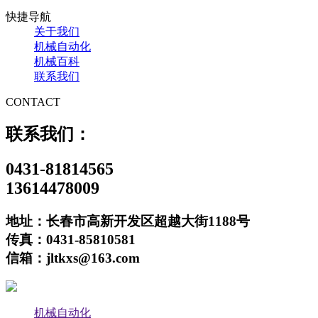
快捷导航
关于我们
机械自动化
机械百科
联系我们
CONTACT
联系我们：
0431-81814565
13614478009
地址：长春市高新开发区超越大街1188号
传真：0431-85810581
信箱：jltkxs@163.com
机械自动化