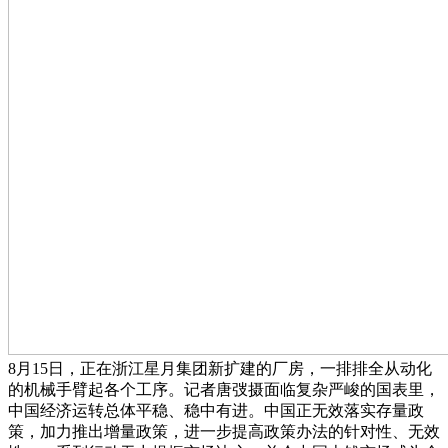
8月15日，正在浙江星月集团新扩建的厂房，一排排全从动化
的机械手臂起各个工序。记者唐弢摄面临复杂严峻的国表里，
中国经济运转总体平稳、稳中有进。中国正无效落实存量政
策，加力推出增量政策，进一步提高政策办法的针对性、无效